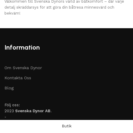
Välkommen till Svenska Dynors värld av båtkomfort – där varje
detalj skräddarsys för att göra din båtresa minnesvärd och
bekväm!
Information
Om Svenska Dynor
Kontakta Oss
Blog
Följ oss:
2023
Svenska Dynor AB
.
-
Butik