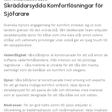
Skräddarsydda Komfortlösningar för
Sjöfarare
Svenska Dynors engagemang för komfort sträcker sig ut över
landets gränser till det orörda blå. Vårt dedikerade team erbjuder
skräddarsydda dynor för båtar som inte bara står emot solens
strålar och vattenets prövningar utan också ger en lyxig touch till
din sjöupplevelse.
Vädertålighet:
Våra båtdynor är konstruerade för att stå emot de
tuffaste väderförhållandena. Från intensiv sol till plötsliga
regnskurar – våra material är utvalda för att tåla det mesta,
samtidigt som de behåller sin komfort och elegans.
Dynor:
Våra båtdynor är konstruerade med omsorg och expertis
för att ge bästa möjliga komfort ombord. Varje dyna är
skräddarsydd för att passa din båt och tillverkas med material
som är speciellt designade för att tåla både sol och vatten.
Madrasser:
För en god natts sömn till sjöss erbjuder vi
tillverkning av bäddmadrasser och resårmadrasser. Varje madrass