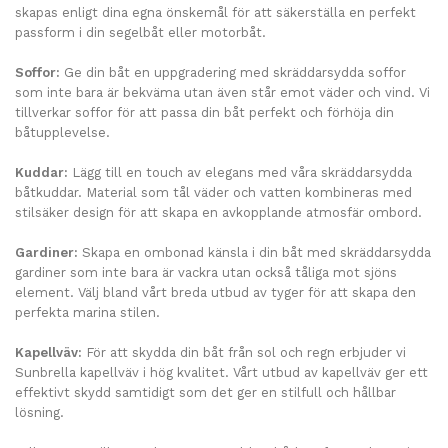
skapas enligt dina egna önskemål för att säkerställa en perfekt
passform i din segelbåt eller motorbåt.
Soffor:
Ge din båt en uppgradering med skräddarsydda soffor
som inte bara är bekväma utan även står emot väder och vind. Vi
tillverkar soffor för att passa din båt perfekt och förhöja din
båtupplevelse.
Kuddar:
Lägg till en touch av elegans med våra skräddarsydda
båtkuddar. Material som tål väder och vatten kombineras med
stilsäker design för att skapa en avkopplande atmosfär ombord.
Gardiner:
Skapa en ombonad känsla i din båt med skräddarsydda
gardiner som inte bara är vackra utan också tåliga mot sjöns
element. Välj bland vårt breda utbud av tyger för att skapa den
perfekta marina stilen.
Kapellväv:
För att skydda din båt från sol och regn erbjuder vi
Sunbrella kapellväv i hög kvalitet. Vårt utbud av kapellväv ger ett
effektivt skydd samtidigt som det ger en stilfull och hållbar
lösning.