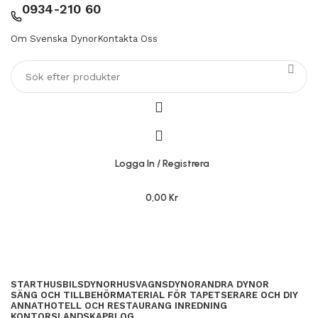
0934-210 60
Om Svenska Dynor
Kontakta Oss
Logga In / Registrera
0,00
Kr
START
HUSBILSDYNOR
HUSVAGNSDYNOR
ANDRA DYNOR
SÄNG OCH TILLBEHÖR
MATERIAL FÖR TAPETSERARE OCH DIY
ANNAT
HOTELL OCH RESTAURANG INREDNING
KONTORSLANDSKAP
BLOG