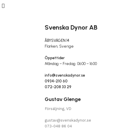
Svenska Dynor AB
ÅBYSVÄGEN 14
Flarken, Sverige
Öppettider
Måndag – Fredag 06:00 – 16:00
info@svenskadynor.se
0934-210 60
072-208 33 29
Gustav Glenge
Försäljning, VD
gustav@svenskadynor.se
073-048 86 04