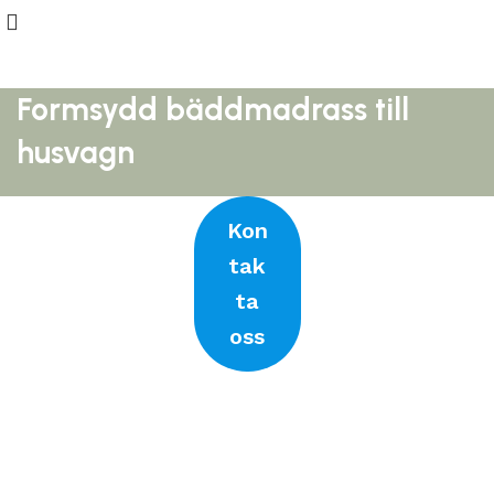
Formsydd bäddmadrass till
husvagn
Kon
tak
ta
oss